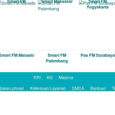
Smart FM
Smart Makassar
Smart FM
Yogyakarta
Smart FM Manado
Smart FM
Pas FM Surabaya
Palembang
RRI
KG
Masima
jakan privasi
Ketentuan Layanan
DMCA
Bantuan
T