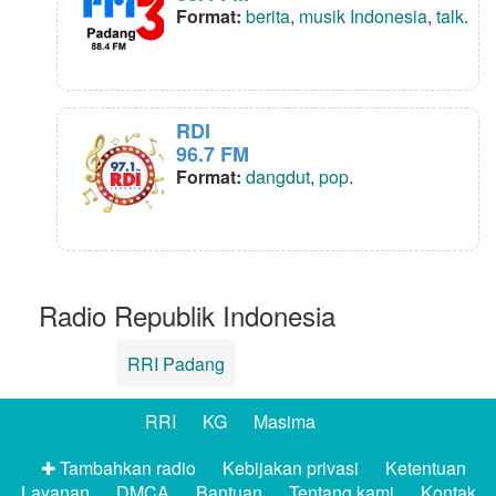
Format:
berita
,
musik Indonesia
,
talk
.
RDI
96.7 FM
Format:
dangdut
,
pop
.
Radio Republik Indonesia
RRI Padang
RRI
KG
Masima
✚ Tambahkan radio
Kebijakan privasi
Ketentuan
Layanan
DMCA
Bantuan
Tentang kami
Kontak