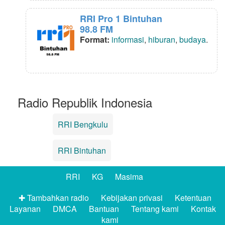
RRI Pro 1 Bintuhan
98.8 FM
Format:
informasi
,
hiburan
,
budaya
.
Radio Republik Indonesia
RRI Bengkulu
RRI Bintuhan
RRI
KG
Masima
✚ Tambahkan radio
Kebijakan privasi
Ketentuan
Layanan
DMCA
Bantuan
Tentang kami
Kontak
kami