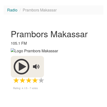
Radio
Prambors Makassar
Prambors Makassar
105.1 FM
Rating:
4.1
/5 -
7
votes