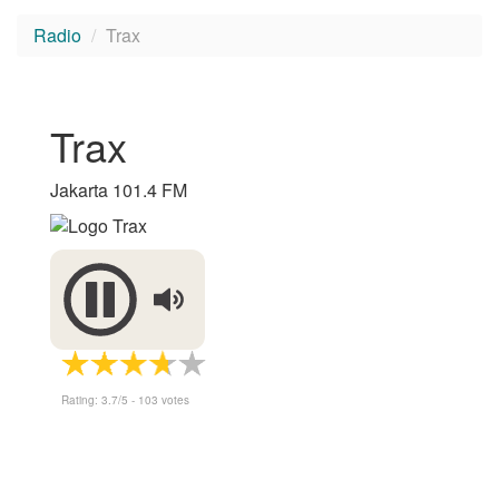
Radio
Trax
Trax
Jakarta 101.4 FM
Rating:
3.7
/5 -
103
votes