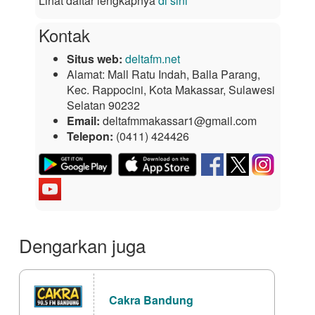
Lihat daftar lengkapnya
di sini
Kontak
Situs web:
deltafm.net
Alamat:
Mall Ratu Indah, Balla Parang,
Kec. Rappocini, Kota Makassar, Sulawesi
Selatan 90232
Email:
deltafmmakassar1@gmail.com
Telepon:
(0411) 424426
Dengarkan juga
Cakra Bandung