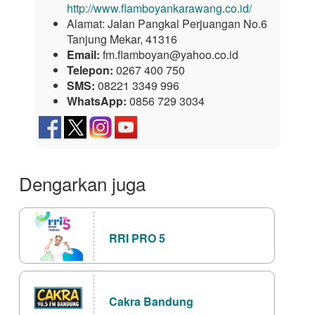
http://www.flamboyankarawang.co.id/
Alamat:
Jalan Pangkal Perjuangan No.6
Tanjung Mekar, 41316
Email:
fm.flamboyan@yahoo.co.id
Telepon:
0267 400 750
SMS:
08221 3349 996
WhatsApp:
0856 729 3034
Dengarkan juga
RRI PRO 5
Cakra Bandung