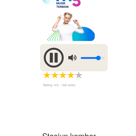
Rating:
4
/5 -
168
votes
Stasiun kembar