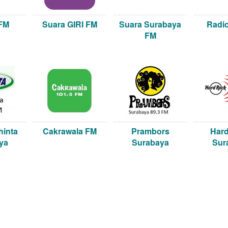
 FM
Suara GIRI FM
Suara Surabaya
Radio
FM
hinta
Cakrawala FM
Prambors
Har
ya
Surabaya
Sur