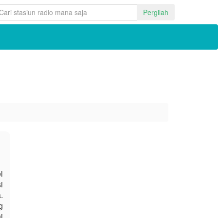
Pergilah
l
i
.
g
i