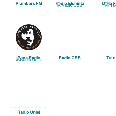
Prambors FM
Radio Elshinta
Delta 
Bens Radio
Radio CBB
Trax
Radio Unisi