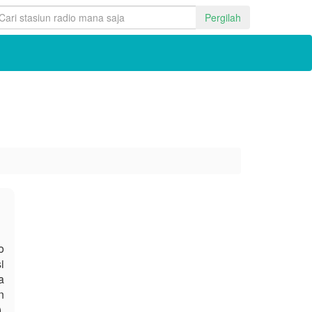
Pergilah
o
i
a
n
.