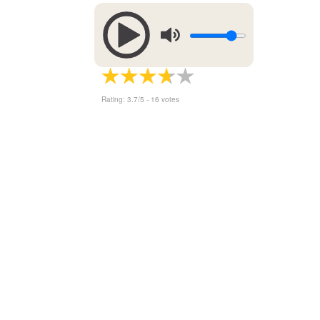
Rating:
3.7
/5 -
16
votes