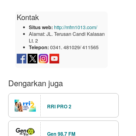
Kontak
Situs web:
http://mfm1013.com/
Alamat:
JL. Terusan Candi Kalasan
Lt. 2
Telepon:
0341. 481029/ 411565
Dengarkan juga
RRI PRO 2
Gen 98.7 FM