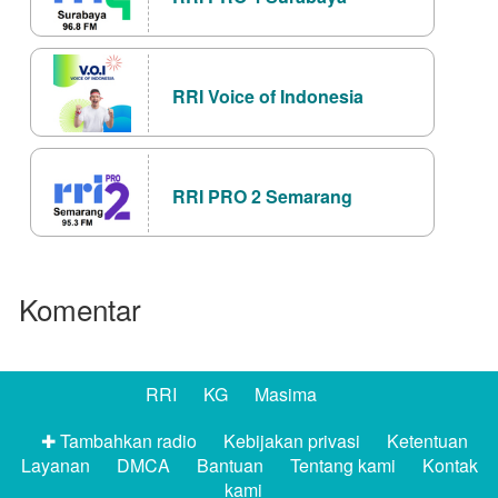
RRI Voice of Indonesia
RRI PRO 2 Semarang
Komentar
RRI
KG
Masima
✚ Tambahkan radio
Kebijakan privasi
Ketentuan
Layanan
DMCA
Bantuan
Tentang kami
Kontak
kami