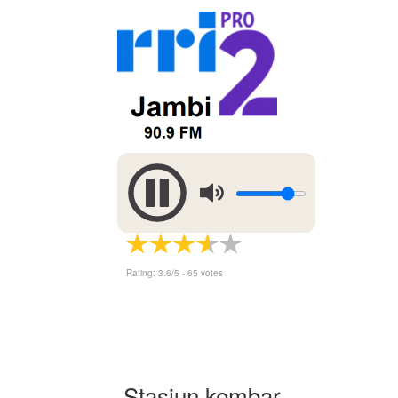
Rating:
3.6
/5 -
65
votes
Stasiun kembar