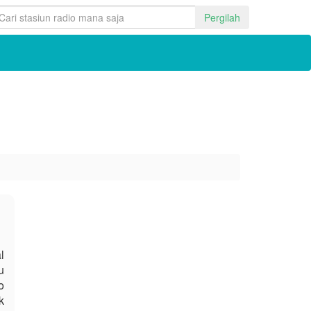
Pergilah
l
u
o
k