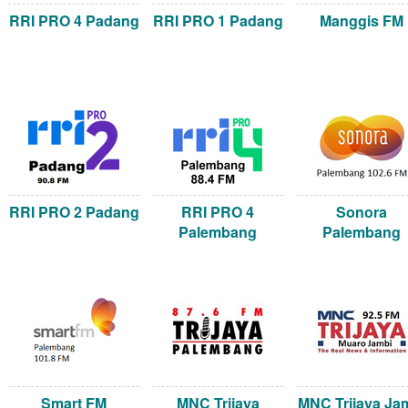
RRI PRO 4 Padang
RRI PRO 1 Padang
Manggis FM
RRI PRO 2 Padang
RRI PRO 4
Sonora
Palembang
Palembang
Smart FM
MNC Trijaya
MNC Trijaya Ja