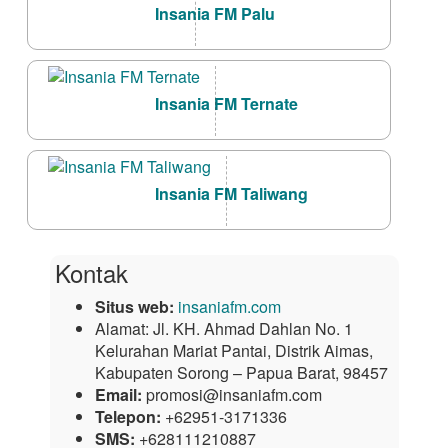
Insania FM Palu
Insania FM Ternate
Insania FM Taliwang
Kontak
Situs web:
insaniafm.com
Alamat:
Jl. KH. Ahmad Dahlan No. 1
Kelurahan Mariat Pantai, Distrik Aimas,
Kabupaten Sorong – Papua Barat, 98457
Email:
promosi@insaniafm.com
Telepon:
+62951-3171336
SMS:
+628111210887