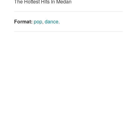
The Hottest Hits In Medan
Format:
pop
,
dance
.