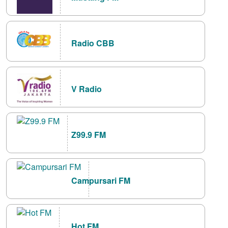
Radio CBB
V Radio
Z99.9 FM
Campursari FM
Hot FM